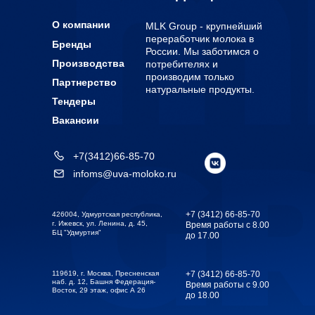
О компании
MLK Group - крупнейший
переработчик молока в
Бренды
России. Мы заботимся о
Производства
потребителях и
производим только
Партнерство
натуральные продукты.
Тендеры
Вакансии
+7(3412)66-85-70
infoms@uva-moloko.ru
+7 (3412) 66-85-70
426004, Удмуртская республика,
г. Ижевск, ул. Ленина, д. 45,
Время работы с 8.00
БЦ "Удмуртия"
до 17.00
119619, г. Москва, Пресненская
+7 (3412) 66-85-70
наб. д. 12, Башня Федерация-
Время работы с 9.00
Восток, 29 этаж, офис А 26
до 18.00