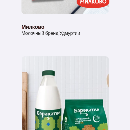
Милково
Милково
Молочный бренд Удмуртии